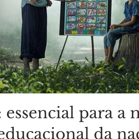
: essencial para 
educacional da na