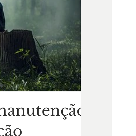
a manutenção
ção